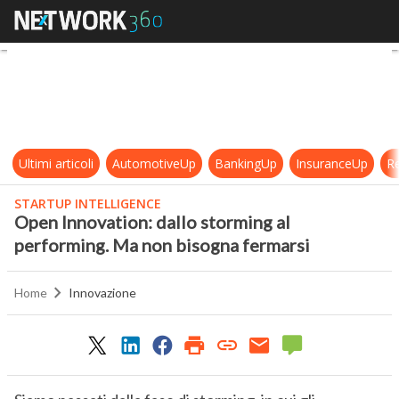
Open Innovation: dallo storming a
Ultimi articoli
AutomotiveUp
BankingUp
InsuranceUp
Re
STARTUP INTELLIGENCE
Open Innovation: dallo storming al
performing. Ma non bisogna fermarsi
Home
Innovazione