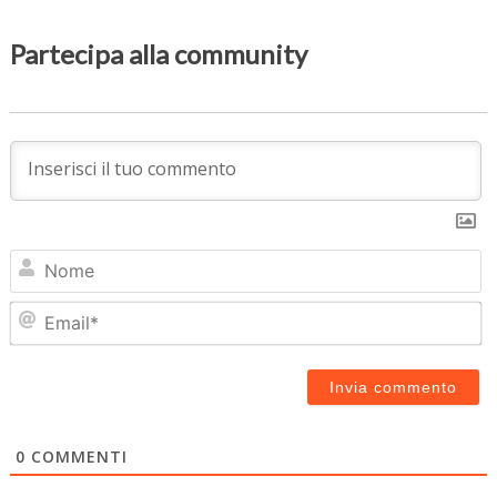
Partecipa alla community
N
Em
0
COMMENTI