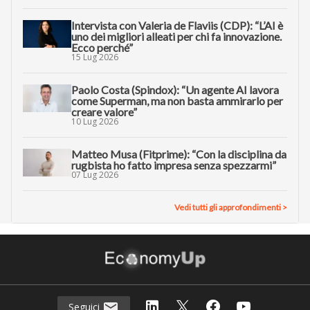
Intervista con Valeria de Flaviis (CDP): “L’AI è
uno dei migliori alleati per chi fa innovazione.
Ecco perché”
15 Lug 2026
Paolo Costa (Spindox): “Un agente AI lavora
come Superman, ma non basta ammirarlo per
creare valore”
10 Lug 2026
Matteo Musa (Fitprime): “Con la disciplina da
rugbista ho fatto impresa senza spezzarmi”
07 Lug 2026
Vedi tutti gli approfondimenti >
Seguici