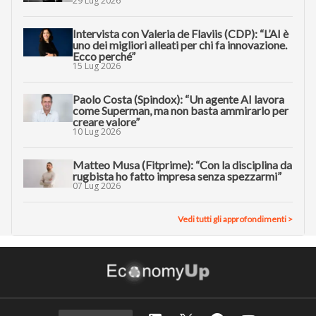
29 Lug 2026
Intervista con Valeria de Flaviis (CDP): “L’AI è
uno dei migliori alleati per chi fa innovazione.
Ecco perché”
15 Lug 2026
Paolo Costa (Spindox): “Un agente AI lavora
come Superman, ma non basta ammirarlo per
creare valore”
10 Lug 2026
Matteo Musa (Fitprime): “Con la disciplina da
rugbista ho fatto impresa senza spezzarmi”
07 Lug 2026
Vedi tutti gli approfondimenti >