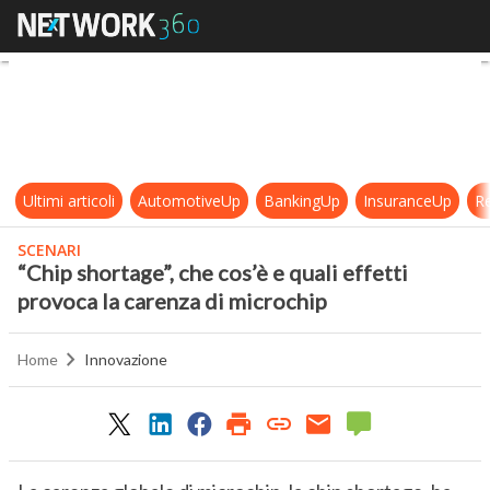
“Chip shortage”, che cos’è e quali 
Ultimi articoli
AutomotiveUp
BankingUp
InsuranceUp
Re
SCENARI
“Chip shortage”, che cos’è e quali effetti
provoca la carenza di microchip
Home
Innovazione