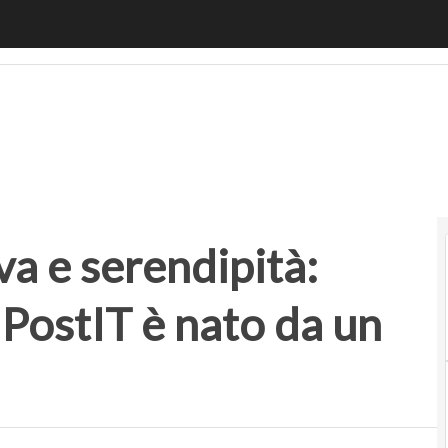
e serendipità: come il business dei PostIT è nato da un ade
a e serendipità:
 PostIT è nato da un