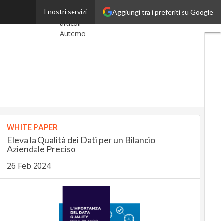
sivo “sbagliato”
I nostri servizi
Aggiungi tra i preferiti su Google
Ultimi
articoli
AutomotiveUp
BankingUp
InsuranceUp
RetailUp
WHITE PAPER
SmartMobilityUp
Eleva la Qualità dei Dati per un Bilancio
Aziendale Preciso
Proptech
26 Feb 2024
Startup