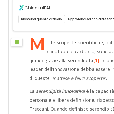
Chiedi all'AI
Riassumi questo articolo
Approfondisci con altre font
M
olte
scoperte scientifiche
, dal
nanotubo di carbonio, sono av
quindi grazie alla
serendipità
[1]
. In qu
leader dell’innovazione debba essere in
di queste “
inattese e felici scoperte
”.
La
serendipità innovativa
è la capacità
personale e libera definizione, rispett
Treccani. Quando definisco serendipità