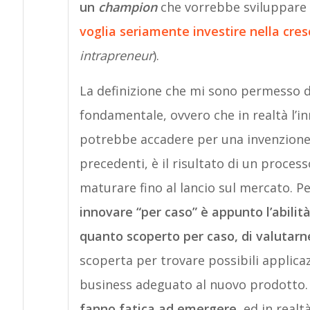
un
champion
che vorrebbe sviluppare 
voglia seriamente investire nella cresc
intrapreneur
).
La definizione che mi sono permesso d
fondamentale, ovvero che in realtà l’i
potrebbe accadere per una invenzione 
precedenti, è il risultato di un proces
maturare fino al lancio sul mercato. Pe
innovare “per caso” è appunto l’abilità 
quanto scoperto per caso, di valutarne 
scoperta per trovare possibili applica
business adeguato al nuovo prodotto
fanno fatica ad emergere
, ed in real