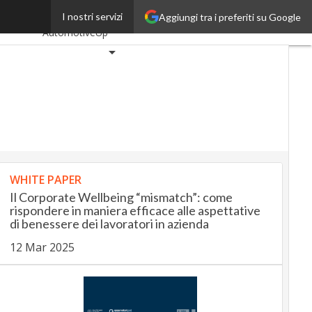
risultati
I nostri servizi
Aggiungi tra i preferiti su Google
Ultimi articoli
AutomotiveUp
BankingUp
InsuranceUp
RetailUp
SmartMobilityUp
Proptech
Startup
WHITE PAPER
Il Corporate Wellbeing “mismatch”: come
rispondere in maniera efficace alle aspettative
di benessere dei lavoratori in azienda
12 Mar 2025