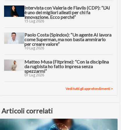
Intervista con Valeria de Flaviis (CDP): “L’AI
è uno dei migliori alleati per chi fa
innovazione. Ecco perché”
15 Lug 2026
Paolo Costa (Spindox): “Un agente AI lavora
come Superman, ma non basta ammirarlo
per creare valore”
10 Lug 2026
Matteo Musa (Fitprime): “Con la disciplina
da rugbista ho fatto impresa senza
spezzarmi”
07 Lug 2026
Vedi tutti gli approfondimenti >
Articoli correlati