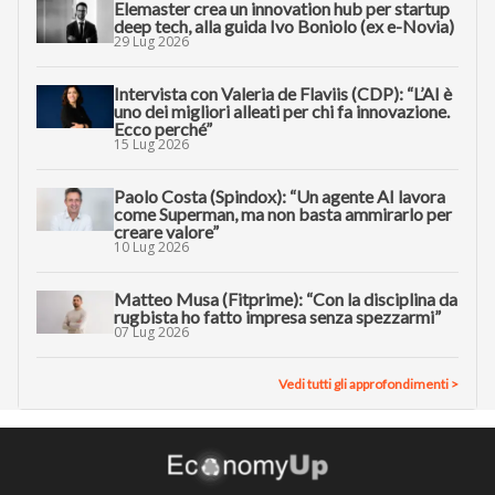
Elemaster crea un innovation hub per startup
deep tech, alla guida Ivo Boniolo (ex e-Novia)
29 Lug 2026
Intervista con Valeria de Flaviis (CDP): “L’AI è
uno dei migliori alleati per chi fa innovazione.
Ecco perché”
15 Lug 2026
Paolo Costa (Spindox): “Un agente AI lavora
come Superman, ma non basta ammirarlo per
creare valore”
10 Lug 2026
Matteo Musa (Fitprime): “Con la disciplina da
rugbista ho fatto impresa senza spezzarmi”
07 Lug 2026
Vedi tutti gli approfondimenti >