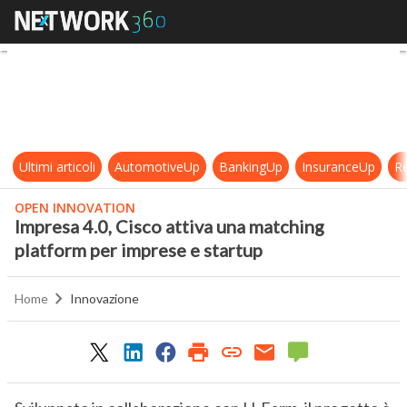
Impresa 4.0, Cisco attiva una matc
Ultimi articoli
AutomotiveUp
BankingUp
InsuranceUp
Re
OPEN INNOVATION
Impresa 4.0, Cisco attiva una matching
platform per imprese e startup
Home
Innovazione