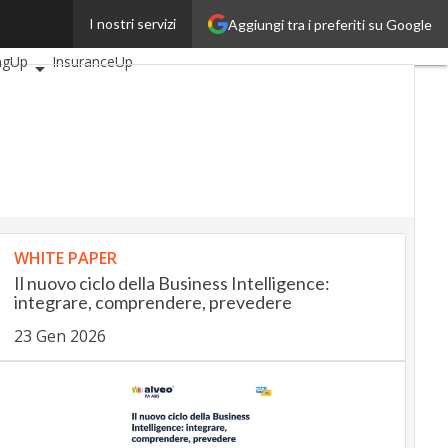
I nostri servizi
Aggiungi tra i preferiti su Google
articoli
AutomotiveUp
ngUp
InsuranceUp
Up
SmartMobilityUp
ech
Startup
WHITE PAPER
Il nuovo ciclo della Business Intelligence:
integrare, comprendere, prevedere
23 Gen 2026