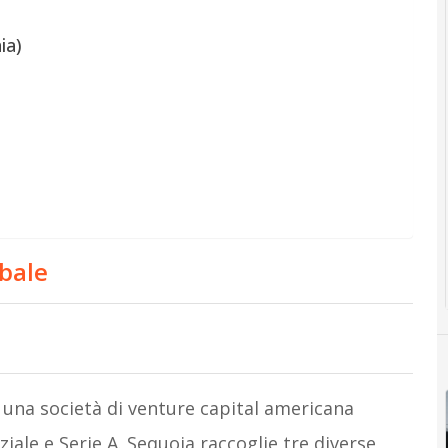
ia)
obale
 una società di venture capital americana
iziale e Serie A. Sequoia raccoglie tre diverse