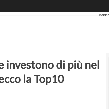
investono di più nel mondo e in Europa: ecco la Top10
Ultimi 
Banki
Retail
Propt
e investono di più nel
ecco la Top10