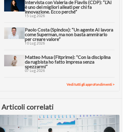
Intervista con Valeria de Flaviis (CDP): “L’AI
è uno dei migliori alleati per chi fa
innovazione. Ecco perché”
15 Lug 2026
Paolo Costa (Spindox): “Un agente AI lavora
come Superman, ma non basta ammirarlo
per creare valore”
10 Lug 2026
Matteo Musa (Fitprime): “Con la disciplina
da rugbista ho fatto impresa senza
spezzarmi”
07 Lug 2026
Vedi tutti gli approfondimenti >
Articoli correlati