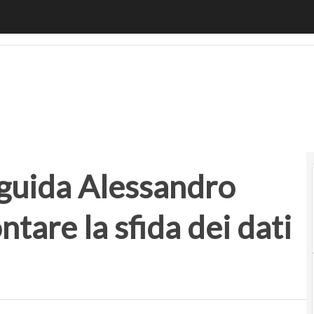
ida Alessandro Vespignani per affrontare la sfida dei dati “
 guida Alessandro
tare la sfida dei dati