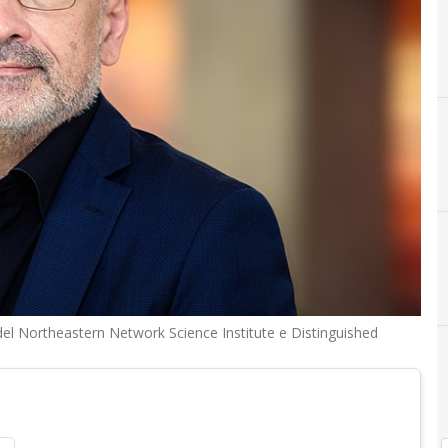
I
innovazione a Torin
del Northeastern Network Science Institute e Distinguished