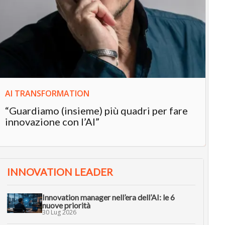
IN
In
“L
in
AI TRANSFORMATION
“Guardiamo (insieme) più quadri per fare
innovazione con l’AI”
INNOVATION LEADER
Innovation manager nell’era dell’AI: le 6
nuove priorità
30 Lug 2026