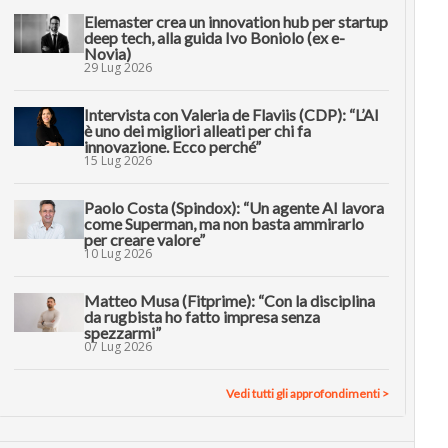
Elemaster crea un innovation hub per startup
deep tech, alla guida Ivo Boniolo (ex e-
Novia)
29 Lug 2026
Intervista con Valeria de Flaviis (CDP): “L’AI
è uno dei migliori alleati per chi fa
innovazione. Ecco perché”
15 Lug 2026
Paolo Costa (Spindox): “Un agente AI lavora
come Superman, ma non basta ammirarlo
per creare valore”
10 Lug 2026
Matteo Musa (Fitprime): “Con la disciplina
da rugbista ho fatto impresa senza
spezzarmi”
07 Lug 2026
Vedi tutti gli approfondimenti >