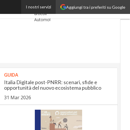
for social good”
I nostri servizi
Aggiungi tra i preferiti su Google
Ultimi
articoli
AutomotiveUp
BankingUp
InsuranceUp
RetailUp
GUIDA
SmartMobilityUp
Italia Digitale post-PNRR: scenari, sfide e
opportunità del nuovo ecosistema pubblico
Proptech
31 Mar 2026
Startup