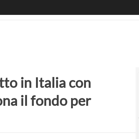
 in Italia con Casavo: come funziona il fondo per startup de
to in Italia con
na il fondo per
i