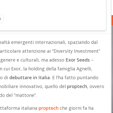
i
altà emergenti internazionali, spaziando dal
articolare attenzione ai “Diversity Investment”
i genere e culturali, ma adesso
Exor Seeds
–
n cui Exor, la holding della famiglia Agnelli,
o di
debuttare in Italia
. E l’ha fatto puntando
mobiliare innovativo, quello del
proptech
, ovvero
do del “mattone”.
attaforma italiana
proptech
che giorni fa ha