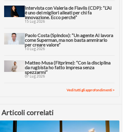
Intervista con Valeria de Flaviis (CDP): “L’AI
è uno dei migliori alleati per chi fa
innovazione. Ecco perché”
15 Lug 2026
Paolo Costa (Spindox): “Un agente AI lavora
come Superman, ma non basta ammirarlo
per creare valore”
10 Lug 2026
Matteo Musa (Fitprime): “Con la disciplina
da rugbista ho fatto impresa senza
spezzarmi”
07 Lug 2026
Vedi tutti gli approfondimenti >
Articoli correlati