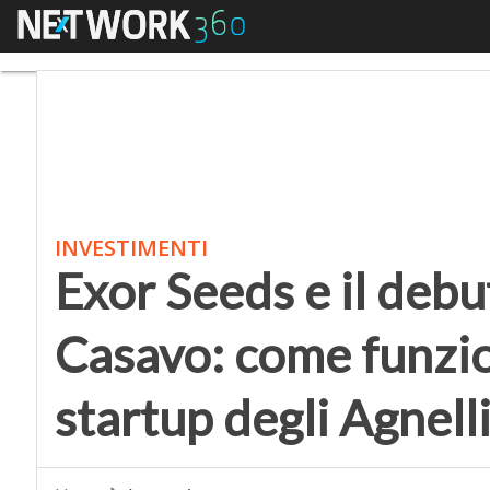
Menu
Exor Seeds e il debutto
INVESTIMENTI
Exor Seeds e il debut
Casavo: come funzio
startup degli Agnell