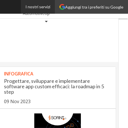
gli Agnelli
I nostri servizi
Aggiungi tra i preferiti su Google
Ultimi articoli
AutomotiveUp
BankingUp
InsuranceUp
RetailUp
SmartMobilityUp
INFOGRAFICA
Proptech
Progettare, sviluppare e implementare
Startup
software app custom efficaci: la roadmap in 5
step
09 Nov 2023