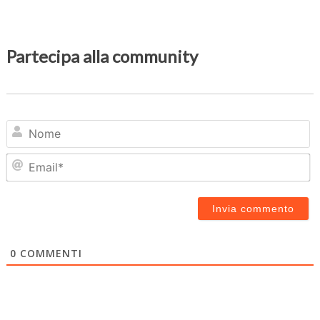
Partecipa alla community
N
Em
0
COMMENTI