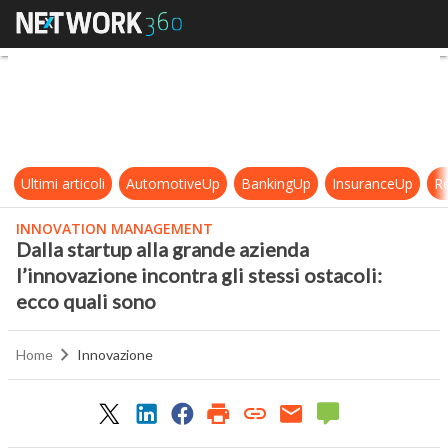
Dalla startup alla grande azienda l’
Ultimi articoli
AutomotiveUp
BankingUp
InsuranceUp
Re
INNOVATION MANAGEMENT
Dalla startup alla grande azienda
l’innovazione incontra gli stessi ostacoli:
ecco quali sono
Home
Innovazione