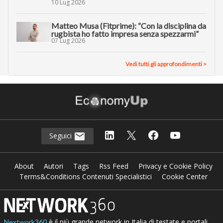
10 Lug 2026
Matteo Musa (Fitprime): “Con la disciplina da
rugbista ho fatto impresa senza spezzarmi”
07 Lug 2026
Vedi tutti gli approfondimenti >
Seguici
About
Autori
Tags
Rss Feed
Privacy e Cookie Policy
Terms&Conditions Contenuti Specialistici
Cookie Center
è il più grande network in Italia di testate e portali
Nextwork360