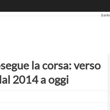
ue la corsa: verso il miliardo raccolto dal 2014 a oggi
Ultimi
Bank
Retai
Propt
segue la corsa: verso
dal 2014 a oggi