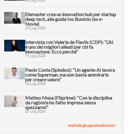
30 Lug 2026
Elemaster crea un innovation hub per startup
deep tech, alla guida Ivo Boniolo (ex e-
Novia)
29 Lug 2026
Intervista con Valeria de Flaviis (CDP): “L’AI
è uno dei migliori alleati per chi fa
innovazione. Ecco perché”
15 Lug 2026
Paolo Costa (Spindox): “Un agente AI lavora
come Superman, ma non basta ammirarlo
per creare valore”
10 Lug 2026
Matteo Musa (Fitprime): “Con la disciplina
da rugbista ho fatto impresa senza
spezzarmi”
07 Lug 2026
Vedi tutti gli approfondimenti >