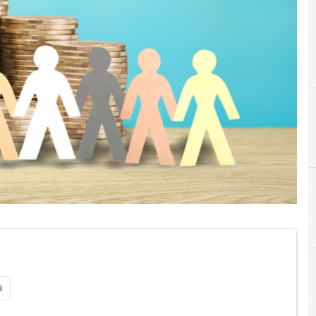
Crowdfunding
i