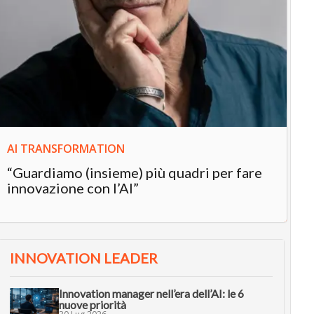
IN
In
“L
in
AI TRANSFORMATION
“Guardiamo (insieme) più quadri per fare
innovazione con l’AI”
INNOVATION LEADER
Innovation manager nell’era dell’AI: le 6
nuove priorità