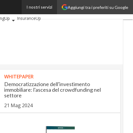
I nostri servizi
Aggiungi tra i preferiti su Google
 articoli
AutomotiveUp
ingUp
InsuranceUp
lUp
SmartMobilityUp
ech
Startup
WHITEPAPER
Democratizzazione dell'investimento
immobiliare: l'ascesa del crowdfunding nel
settore
21 Mag 2024