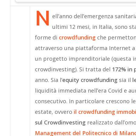
N
ell’anno dell’emergenza sanitari
ultimi 12 mesi, in Italia, sono sta
forme di
crowdfunding
che permettono 
attraverso una piattaforma Internet a 
un progetto imprenditoriale (questa in
crowdinvesting). Si tratta del
172% in 
anno. Sia l’
equity crowdfunding
sia il
l
liquidità immediata nell’era Covid e au
consecutivo. In particolare crescono le
estate, ovvero
il crowdfunding immobi
sul Crowdinvesting
realizzato dall’o
Management del Politecnico di Milan