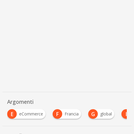
Argomenti
F
G
I
Francia
global
Innovazione in Cina
…