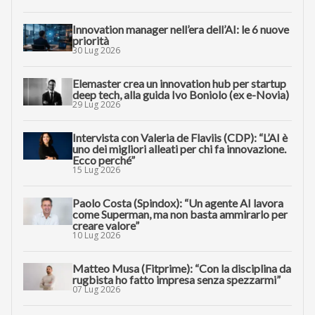
Innovation manager nell’era dell’AI: le 6 nuove
priorità
30 Lug 2026
Elemaster crea un innovation hub per startup
deep tech, alla guida Ivo Boniolo (ex e-Novia)
29 Lug 2026
Intervista con Valeria de Flaviis (CDP): “L’AI è
uno dei migliori alleati per chi fa innovazione.
Ecco perché”
15 Lug 2026
Paolo Costa (Spindox): “Un agente AI lavora
come Superman, ma non basta ammirarlo per
creare valore”
10 Lug 2026
Matteo Musa (Fitprime): “Con la disciplina da
rugbista ho fatto impresa senza spezzarmi”
07 Lug 2026