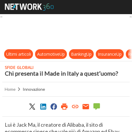
Chi presenta il Made in Italy a qu
Ultimi articoli
AutomotiveUp
BankingUp
InsuranceUp
Re
SFIDE GLOBALI
Chi presenta il Made in Italy a quest’uomo?
Home
Innovazione
Lui è Jack Ma, il creatore di Alibaba, il sito di
ecommerce cinese che vale più di Amazon ed Ebay