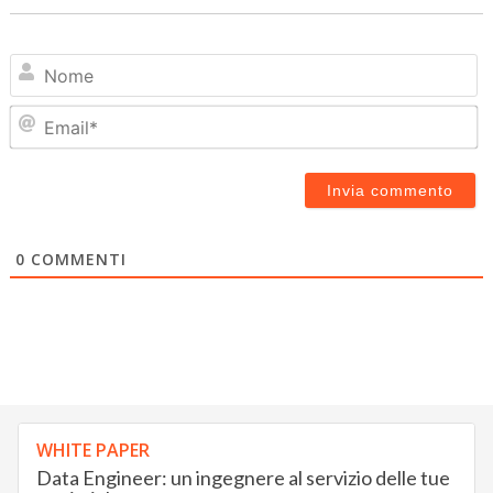
N
Em
0
COMMENTI
WHITE PAPER
Data Engineer: un ingegnere al servizio delle tue