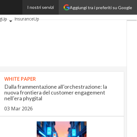
I nostri servizi
Aggiungi tra i preferiti su Google
rticoli
AutomotiveUp
gUp
InsuranceUp
Up
SmartMobilityUp
ch
Startup
WHITE PAPER
Dalla frammentazione all’orchestrazione: la
nuova frontiera del customer engagement
nell’era phygital
03 Mar 2026