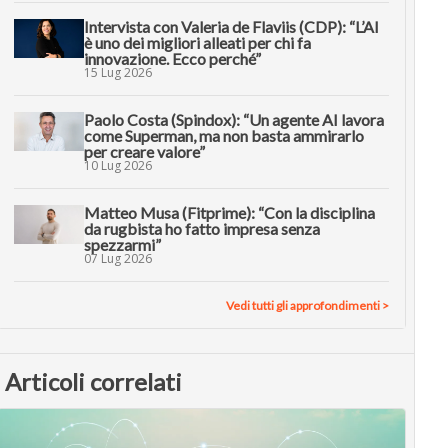
Intervista con Valeria de Flaviis (CDP): “L’AI
è uno dei migliori alleati per chi fa
innovazione. Ecco perché”
15 Lug 2026
Paolo Costa (Spindox): “Un agente AI lavora
come Superman, ma non basta ammirarlo
per creare valore”
10 Lug 2026
Matteo Musa (Fitprime): “Con la disciplina
da rugbista ho fatto impresa senza
spezzarmi”
07 Lug 2026
Vedi tutti gli approfondimenti >
Articoli correlati