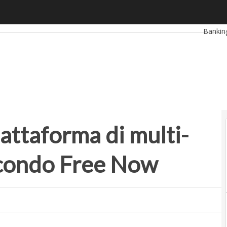
attaforma di multi-mobilità: il MaaS secondo Free Now
Ultimi a
Bankin
Retail
Propte
iattaforma di multi-
econdo Free Now