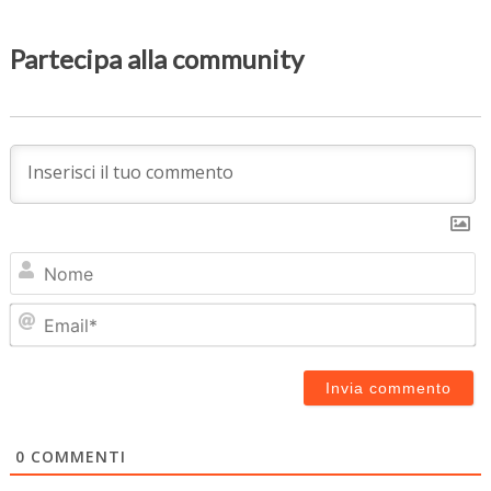
Partecipa alla community
N
Em
0
COMMENTI