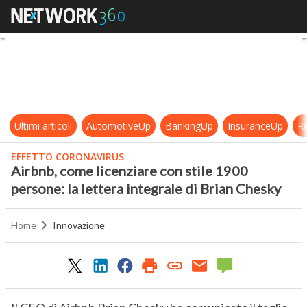
Airbnb, come licenziare con stile 1
Ultimi articoli
AutomotiveUp
BankingUp
InsuranceUp
Re
EFFETTO CORONAVIRUS
Airbnb, come licenziare con stile 1900
persone: la lettera integrale di Brian Chesky
Home
Innovazione