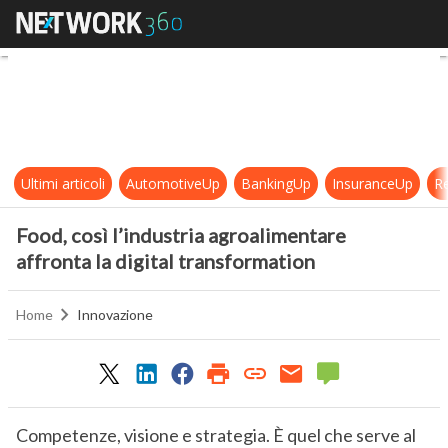
Food, così l’industria agroalimenta
Ultimi articoli
AutomotiveUp
BankingUp
InsuranceUp
Re
Food, così l’industria agroalimentare
affronta la digital transformation
Home
Innovazione
Competenze, visione e strategia. È quel che serve al