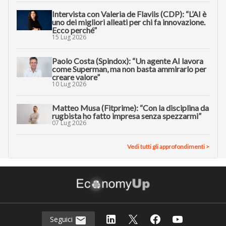
Intervista con Valeria de Flaviis (CDP): “L’AI è
uno dei migliori alleati per chi fa innovazione.
Ecco perché”
15 Lug 2026
Paolo Costa (Spindox): “Un agente AI lavora
come Superman, ma non basta ammirarlo per
creare valore”
10 Lug 2026
Matteo Musa (Fitprime): “Con la disciplina da
rugbista ho fatto impresa senza spezzarmi”
07 Lug 2026
Vedi tutti gli approfondimenti >
Seguici