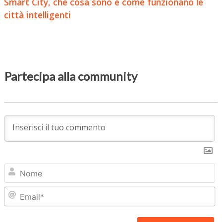
Smart City, che cosa sono e come funzionano le
città intelligenti
Partecipa alla community
N
Em