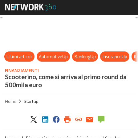
Scooterino, come si arriva al prim
Ultimi articoli
AutomotiveUp
BankingUp
InsuranceUp
Re
FINANZIAMENTI
Scooterino, come si arriva al primo round da
500mila euro
Home
Startup