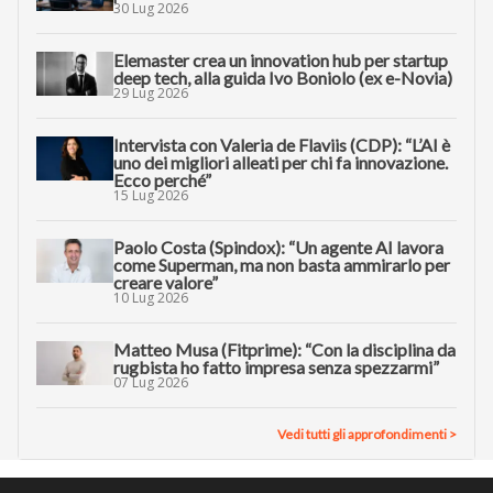
30 Lug 2026
Elemaster crea un innovation hub per startup
deep tech, alla guida Ivo Boniolo (ex e-Novia)
29 Lug 2026
Intervista con Valeria de Flaviis (CDP): “L’AI è
uno dei migliori alleati per chi fa innovazione.
Ecco perché”
15 Lug 2026
Paolo Costa (Spindox): “Un agente AI lavora
come Superman, ma non basta ammirarlo per
creare valore”
10 Lug 2026
Matteo Musa (Fitprime): “Con la disciplina da
rugbista ho fatto impresa senza spezzarmi”
07 Lug 2026
Vedi tutti gli approfondimenti >