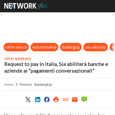
Request to pay in Italia, Sia abili
Ultimi articoli
AutomotiveUp
BankingUp
InsuranceUp
Re
OPEN BANKING
Request to pay in Italia, Sia abiliterà banche e
aziende ai “pagamenti conversazionali”
Home
Fintech - BankingUp