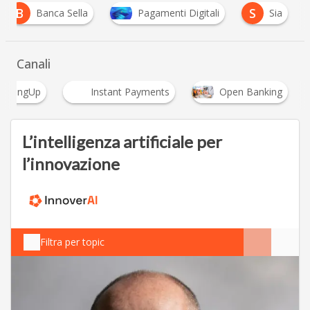
B
S
Banca Sella
Pagamenti Digitali
Sia
Canali
BankingUp
Instant Payments
Open Banking
L’intelligenza artificiale per
l’innovazione
Filtra per topic