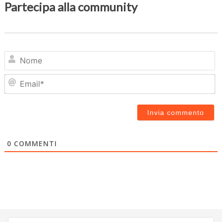
Partecipa alla community
N
Em
0
COMMENTI