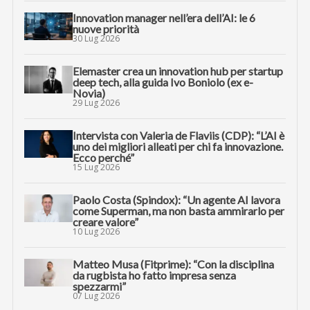
Innovation manager nell’era dell’AI: le 6
nuove priorità
30 Lug 2026
Elemaster crea un innovation hub per startup
deep tech, alla guida Ivo Boniolo (ex e-
Novia)
29 Lug 2026
Intervista con Valeria de Flaviis (CDP): “L’AI è
uno dei migliori alleati per chi fa innovazione.
Ecco perché”
15 Lug 2026
Paolo Costa (Spindox): “Un agente AI lavora
come Superman, ma non basta ammirarlo per
creare valore”
10 Lug 2026
Matteo Musa (Fitprime): “Con la disciplina
da rugbista ho fatto impresa senza
spezzarmi”
07 Lug 2026