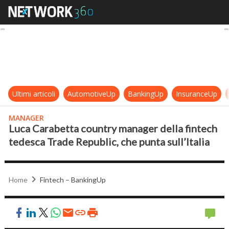
Luca Carabetta country manager del
Ultimi articoli
AutomotiveUp
BankingUp
InsuranceUp
MANAGER
Luca Carabetta country manager della fintech
tedesca Trade Republic, che punta sull’Italia
Home
Fintech – BankingUp