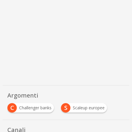
Argomenti
C
S
Challenger banks
Scaleup europee
Canali