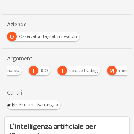
Aziende
O
Osservatori Digital Innovation
Argomenti
I
I
M
P
ICO
invoice trading
minibond
Canali
Fintech - BankingUp
L’intelligenza artificiale per