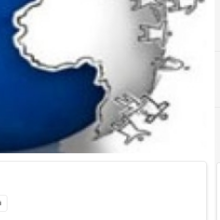
A
Andrea Rangone
i