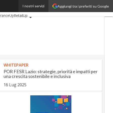
I nostri servizi
Aggiungi tra i preferiti su Google
motiveUp
uranceUp
RetailUp
Proptech
Startup
WHITEPAPER
POR FESR Lazio: strategie, priorità e impatti per
una crescita sostenibile e inclusiva
16 Lug 2025