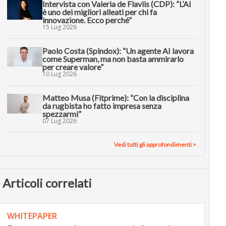
Intervista con Valeria de Flaviis (CDP): “L’AI
è uno dei migliori alleati per chi fa
innovazione. Ecco perché”
15 Lug 2026
Paolo Costa (Spindox): “Un agente AI lavora
come Superman, ma non basta ammirarlo
per creare valore”
10 Lug 2026
Matteo Musa (Fitprime): “Con la disciplina
da rugbista ho fatto impresa senza
spezzarmi”
07 Lug 2026
Vedi tutti gli approfondimenti >
Articoli correlati
WHITEPAPER