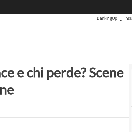
ce e chi perde? Scene da una trasformazione
Ultimi articoli
Auto
BankingUp
Ins
SmartMobilityUp
ince e chi perde? Scene
one