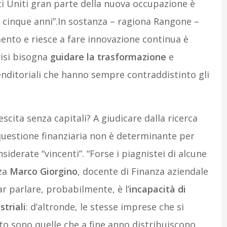
ti Uniti gran parte della nuova occupazione è
 cinque anni”.In sostanza – ragiona Rangone –
mento e riesce a fare innovazione continua è
risi bisogna
guidare la trasformazione
e
renditoriali che hanno sempre contraddistinto gli
cita senza capitali? A giudicare dalla ricerca
la questione finanziaria non è determinante per
iderate “vincenti”. “Forse i piagnistei di alcune
zza
Marco Giorgino
, docente di Finanza aziendale
r parlare, probabilmente, è l’
incapacità di
striali
: d’altronde, le stesse imprese che si
ito sono quelle che a fine anno distribuiscono