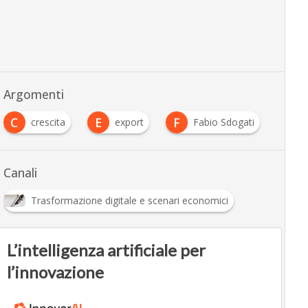
Argomenti
C
E
F
I
crescita
export
Fabio Sdogati
Canali
Trasformazione digitale e scenari economici
L’intelligenza artificiale per
l’innovazione