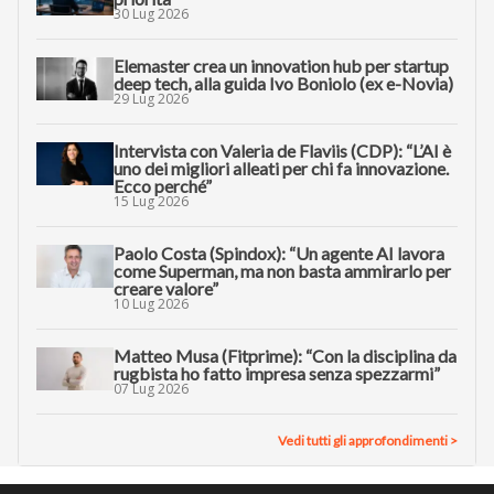
30 Lug 2026
Elemaster crea un innovation hub per startup
deep tech, alla guida Ivo Boniolo (ex e-Novia)
29 Lug 2026
Intervista con Valeria de Flaviis (CDP): “L’AI è
uno dei migliori alleati per chi fa innovazione.
Ecco perché”
15 Lug 2026
Paolo Costa (Spindox): “Un agente AI lavora
come Superman, ma non basta ammirarlo per
creare valore”
10 Lug 2026
Matteo Musa (Fitprime): “Con la disciplina da
rugbista ho fatto impresa senza spezzarmi”
07 Lug 2026
Vedi tutti gli approfondimenti >