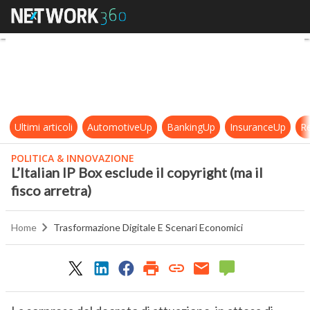
L’Italian IP Box esclude il copyright 
Ultimi articoli
AutomotiveUp
BankingUp
InsuranceUp
Re
POLITICA & INNOVAZIONE
L’Italian IP Box esclude il copyright (ma il
fisco arretra)
Home
Trasformazione Digitale E Scenari Economici