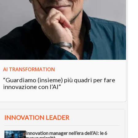
IN
In
“L
in
AI TRANSFORMATION
“Guardiamo (insieme) più quadri per fare
innovazione con l’AI”
INNOVATION LEADER
Innovation manager nell’era dell’AI: le 6
nuove priorità