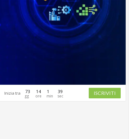
73
14
1
38
ISCRIVITI
Inizia tra