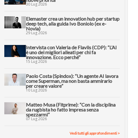
30 Lug 2026
Elemaster crea un innovation hub per startup
deep tech, alla guida Ivo Boniolo (ex e-
Novia)
29 Lug 2026
Intervista con Valeria de Flaviis (CDP): “L’AI
è uno dei migliori alleati per chi fa
innovazione. Ecco perché”
15 Lug 2026
Paolo Costa (Spindox): “Un agente AI lavora
come Superman, ma non basta ammirarlo
per creare valore”
10 Lug 2026
Matteo Musa (Fitprime): “Con la disciplina
da rugbista ho fatto impresa senza
spezzarmi”
07 Lug 2026
Vedi tutti gli approfondimenti >