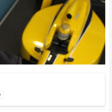
A
Auto
i