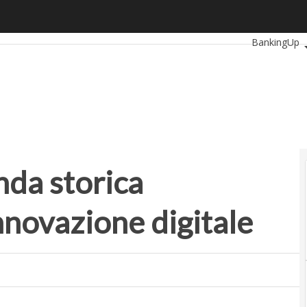
da storica dell’automotive fa innovazione digitale
Ultimi articol
BankingUp
SmartMobili
nda storica
nnovazione digitale