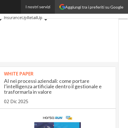
I nostri servizi
Aggiungi tra i preferiti su Google
i
AutomotiveUp
InsuranceUp
RetailUp
tyUp
Proptech
Startup
WHITE PAPER
AI nei processi aziendali: come portare
l’intelligenza artificiale dentro il gestionale e
trasformarla in valore
02 Dic 2025