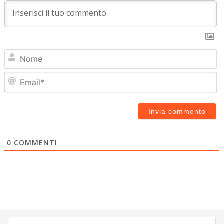
N
Em
0
COMMENTI