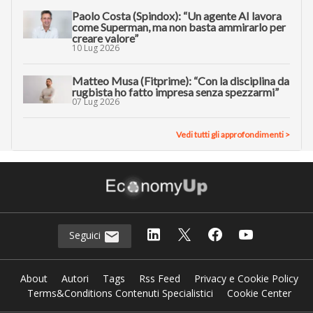
Paolo Costa (Spindox): “Un agente AI lavora
come Superman, ma non basta ammirarlo per
creare valore”
10 Lug 2026
Matteo Musa (Fitprime): “Con la disciplina da
rugbista ho fatto impresa senza spezzarmi”
07 Lug 2026
Vedi tutti gli approfondimenti >
Seguici
About
Autori
Tags
Rss Feed
Privacy e Cookie Policy
Terms&Conditions Contenuti Specialistici
Cookie Center