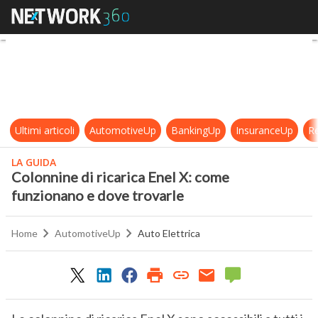
Colonnine di ricarica Enel X: come
Ultimi articoli
AutomotiveUp
BankingUp
InsuranceUp
Re
LA GUIDA
Colonnine di ricarica Enel X: come
funzionano e dove trovarle
Home
AutomotiveUp
Auto Elettrica