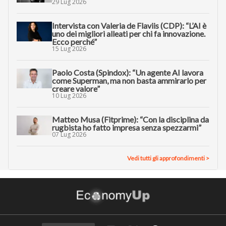
29 Lug 2026
Intervista con Valeria de Flaviis (CDP): “L’AI è
uno dei migliori alleati per chi fa innovazione.
Ecco perché”
15 Lug 2026
Paolo Costa (Spindox): “Un agente AI lavora
come Superman, ma non basta ammirarlo per
creare valore”
10 Lug 2026
Matteo Musa (Fitprime): “Con la disciplina da
rugbista ho fatto impresa senza spezzarmi”
07 Lug 2026
Vedi tutti gli approfondimenti >