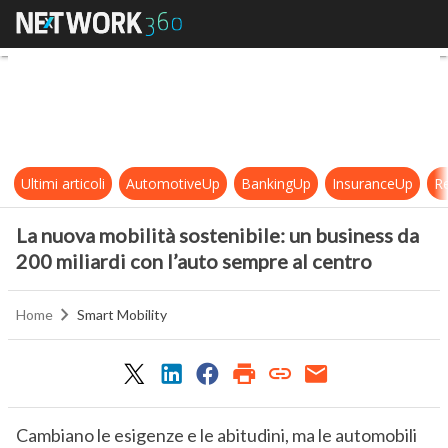
La nuova mobilità sostenibile: un b
Ultimi articoli
AutomotiveUp
BankingUp
InsuranceUp
Re
La nuova mobilità sostenibile: un business da
200 miliardi con l’auto sempre al centro
Home
Smart Mobility
Cambiano le esigenze e le abitudini, ma le automobili