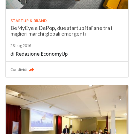
STARTUP & BRAND
BeMyEye e DePop, due startup italiane tra i
migliori marchi globali emergenti
28 Lug 2016
di
Redazione EconomyUp
Condividi