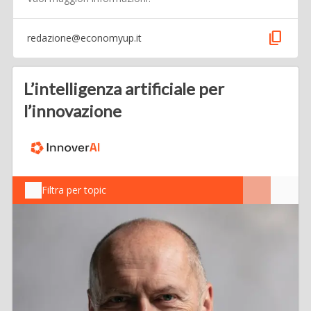
content_copy
redazione@economyup.it
L’intelligenza artificiale per
l’innovazione
Filtra per topic