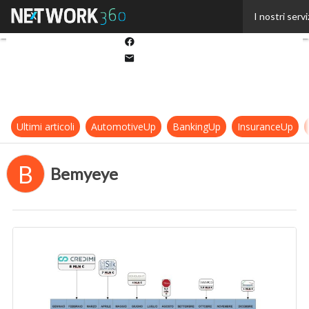
Twitter
I nostri servi
Linkedin
Facebook
Email
Ultimi articoli
AutomotiveUp
BankingUp
InsuranceUp
B
Bemyeye