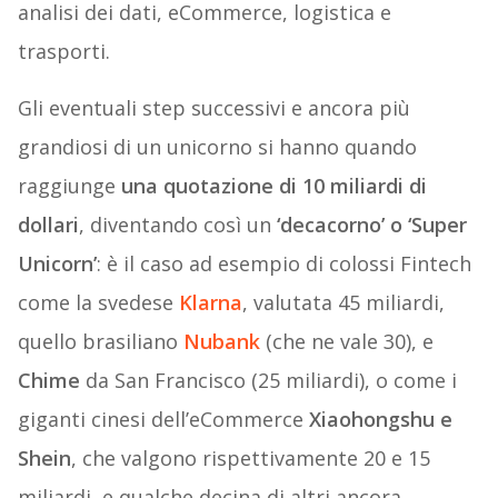
analisi dei dati, eCommerce, logistica e
trasporti.
Gli eventuali step successivi e ancora più
grandiosi di un unicorno si hanno quando
raggiunge
una quotazione di 10 miliardi di
dollari
, diventando così un
‘decacorno’ o ‘Super
Unicorn’
: è il caso ad esempio di colossi Fintech
come la svedese
Klarna
, valutata 45 miliardi,
quello brasiliano
Nubank
(che ne vale 30), e
Chime
da San Francisco (25 miliardi), o come i
giganti cinesi dell’eCommerce
Xiaohongshu e
Shein
, che valgono rispettivamente 20 e 15
miliardi, e qualche decina di altri ancora.