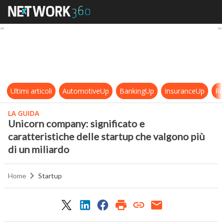
Unicorn company: significato e cara
Ultimi articoli
AutomotiveUp
BankingUp
InsuranceUp
Re
LA GUIDA
Unicorn company: significato e
caratteristiche delle startup che valgono più
di un miliardo
Home
Startup