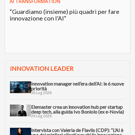
AI TRANSFORMATION
“Guardiamo (insieme) più quadri per fare
innovazione con l’AI”
INNOVATION LEADER
Innovation manager nell’era dell’AI: le 6 nuove
priorità
30 Lug 2026
Elemaster crea un innovation hub per startup
deep tech, alla guida Ivo Boniolo (ex e-Novia)
29 Lug 2026
Intervista con Valeria de Flaviis (CDP): “L’AI è
uno dei migliori alleati per chi fa innovazione.