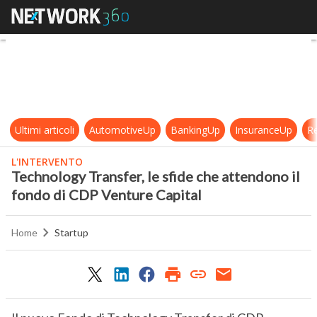
Technology Transfer, le sfide che 
Ultimi articoli
AutomotiveUp
BankingUp
InsuranceUp
Re
L'INTERVENTO
Technology Transfer, le sfide che attendono il
fondo di CDP Venture Capital
Home
Startup