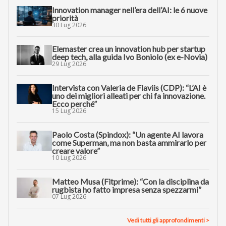
Innovation manager nell’era dell’AI: le 6 nuove
priorità
30 Lug 2026
Elemaster crea un innovation hub per startup
deep tech, alla guida Ivo Boniolo (ex e-Novia)
29 Lug 2026
Intervista con Valeria de Flaviis (CDP): “L’AI è
uno dei migliori alleati per chi fa innovazione.
Ecco perché”
15 Lug 2026
Paolo Costa (Spindox): “Un agente AI lavora
come Superman, ma non basta ammirarlo per
creare valore”
10 Lug 2026
Matteo Musa (Fitprime): “Con la disciplina da
rugbista ho fatto impresa senza spezzarmi”
07 Lug 2026
Vedi tutti gli approfondimenti >