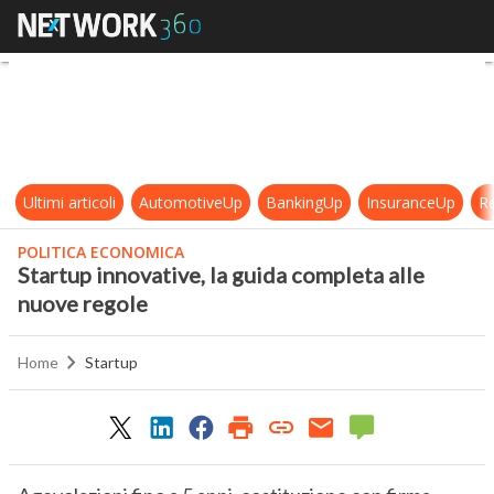
Startup innovative, la guida compl
Ultimi articoli
AutomotiveUp
BankingUp
InsuranceUp
Re
POLITICA ECONOMICA
Startup innovative, la guida completa alle
nuove regole
Home
Startup