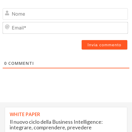
N
Em
0
COMMENTI
WHITE PAPER
Il nuovo ciclo della Business Intelligence:
integrare, comprendere, prevedere