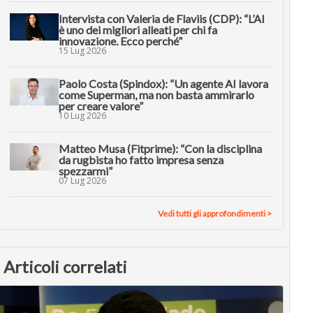
Intervista con Valeria de Flaviis (CDP): “L’AI
è uno dei migliori alleati per chi fa
innovazione. Ecco perché”
15 Lug 2026
Paolo Costa (Spindox): “Un agente AI lavora
come Superman, ma non basta ammirarlo
per creare valore”
10 Lug 2026
Matteo Musa (Fitprime): “Con la disciplina
da rugbista ho fatto impresa senza
spezzarmi”
07 Lug 2026
Vedi tutti gli approfondimenti >
Articoli correlati