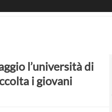
io l’università di Bologna chiama a raccolta i giovani innov
ggio l’università di
colta i giovani