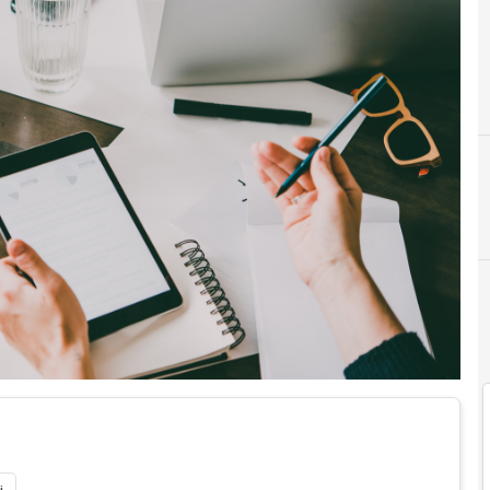
C
C
Call per startup
call startup