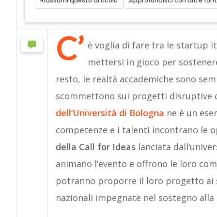
Riassumi questo articolo
Approfondisci con altre font
C’
è voglia di fare tra le startup i
mettersi in gioco per sostenere
resto, le realtà accademiche sono sempr
scommettono sui progetti disruptive 
dell’Università di Bologna
ne è un esem
competenze e i talenti incontrano le o
della Call for Ideas
lanciata dall’unive
animano l’evento e offrono le loro co
potranno proporre il loro progetto ai s
nazionali impegnate nel sostegno alla 