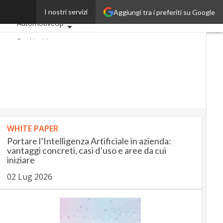
atori
I nostri servizi
Aggiungi tra i preferiti su Google
Ultimi articoli
AutomotiveUp
BankingUp
InsuranceUp
RetailUp
SmartMobilityUp
Proptech
Startup
WHITE PAPER
Portare l’Intelligenza Artificiale in azienda:
vantaggi concreti, casi d’uso e aree da cui
iniziare
02 Lug 2026