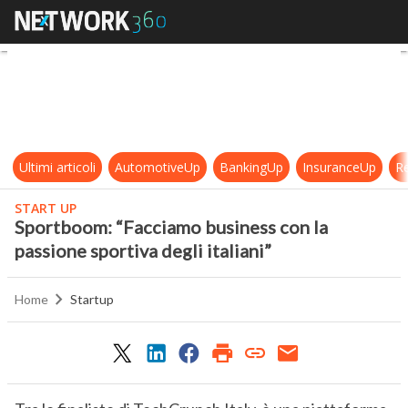
Sportboom: “Facciamo business con 
Ultimi articoli
AutomotiveUp
BankingUp
InsuranceUp
Re
START UP
Sportboom: “Facciamo business con la
passione sportiva degli italiani”
Home
Startup