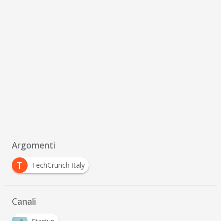
Argomenti
T
TechCrunch Italy
Canali