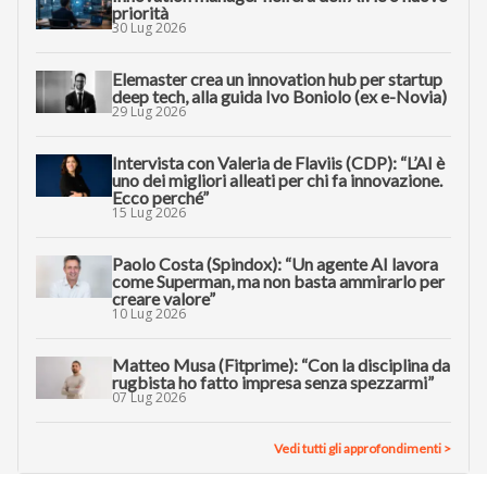
priorità
30 Lug 2026
Elemaster crea un innovation hub per startup
deep tech, alla guida Ivo Boniolo (ex e-Novia)
29 Lug 2026
Intervista con Valeria de Flaviis (CDP): “L’AI è
uno dei migliori alleati per chi fa innovazione.
Ecco perché”
15 Lug 2026
Paolo Costa (Spindox): “Un agente AI lavora
come Superman, ma non basta ammirarlo per
creare valore”
10 Lug 2026
Matteo Musa (Fitprime): “Con la disciplina da
rugbista ho fatto impresa senza spezzarmi”
07 Lug 2026
Vedi tutti gli approfondimenti >