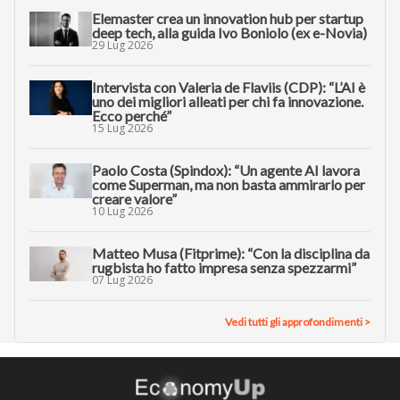
Elemaster crea un innovation hub per startup
deep tech, alla guida Ivo Boniolo (ex e-Novia)
29 Lug 2026
Intervista con Valeria de Flaviis (CDP): “L’AI è
uno dei migliori alleati per chi fa innovazione.
Ecco perché”
15 Lug 2026
Paolo Costa (Spindox): “Un agente AI lavora
come Superman, ma non basta ammirarlo per
creare valore”
10 Lug 2026
Matteo Musa (Fitprime): “Con la disciplina da
rugbista ho fatto impresa senza spezzarmi”
07 Lug 2026
Vedi tutti gli approfondimenti >