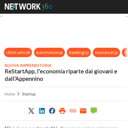
ReStartApp, l’economia riparte dai
Ultimi articoli
AutomotiveUp
BankingUp
InsuranceUp
Re
NUOVA IMPRENDITORIA
ReStartApp, l’economia riparte dai giovani e
dall’Appennino
Home
Startup