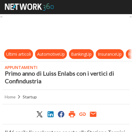
Primo anno di Luiss Enlabs con i ver
Ultimi articoli
AutomotiveUp
BankingUp
InsuranceUp
Re
APPUNTAMENTI
Primo anno di Luiss Enlabs con i vertici di
Confindustria
Home
Startup