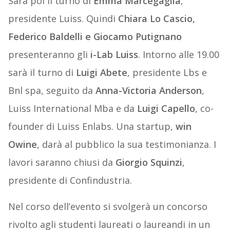
Sarà poi il turno di
Emma Marcegaglia
,
presidente Luiss. Quindi
Chiara Lo Cascio,
Federico Baldelli e Giocamo Putignano
presenteranno gli
i-Lab Luiss
. Intorno alle 19.00
sarà il turno di
Luigi Abete
, presidente Lbs e
Bnl spa, seguito da
Anna-Victoria Anderson
,
Luiss International Mba e da
Luigi Capello
, co-
founder di Luiss Enlabs. Una startup,
win
Owine
, darà al pubblico la sua testimonianza. I
lavori saranno chiusi da
Giorgio Squinzi
,
presidente di Confindustria.
Nel corso dell’evento si svolgerà un concorso
rivolto agli studenti laureati o laureandi in un