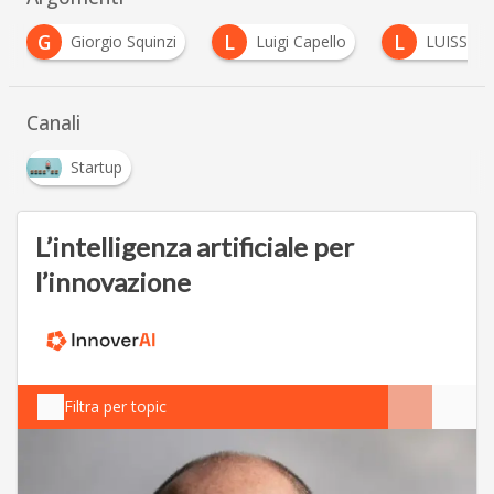
L
L
iorgio Squinzi
Luigi Capello
LUISS ENLABS
…
Canali
Startup
L’intelligenza artificiale per
l’innovazione
Filtra per topic