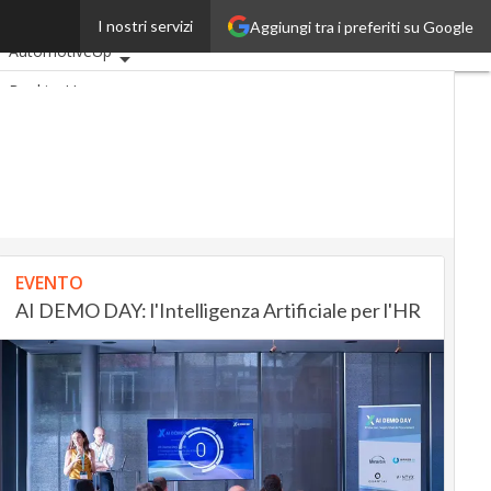
hé
I nostri servizi
Aggiungi tra i preferiti su Google
Ultimi articoli
AutomotiveUp
BankingUp
InsuranceUp
RetailUp
SmartMobilityUp
Proptech
Startup
EVENTO
AI DEMO DAY: l'Intelligenza Artificiale per l'HR