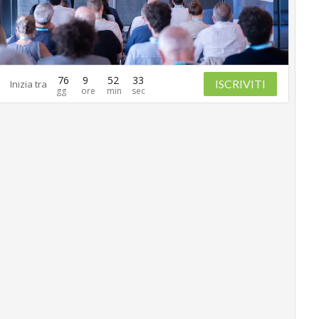
76
9
52
32
ISCRIVITI
Inizia tra