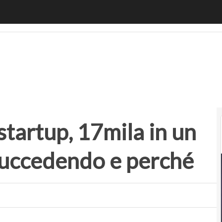
tartup, 17mila in un mese: che cosa sta succedendo e perc
startup, 17mila in un
succedendo e perché