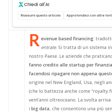
Chiedi all'AI
Riassumi questo articolo
Approfondisci con altre font
R
evenue based financing
: tradot
entrate
. Si tratta di un sistema i
nostro Paese. Le aziende che praticano
fanno credito alle startup per finanzi
facendosi ripagare non appena queste 
origine nel New England, Usa, negli an
(che lo battezza anche come “royalty f
vent’anni oltreoceano. La svolta arriva
i
big data
, che consentono una più sem