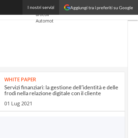
to alle startup
I nostri servizi
Aggiungi tra i preferiti su Google
Ultimi
articoli
AutomotiveUp
BankingUp
InsuranceUp
RetailUp
WHITE PAPER
SmartMobilityUp
Servizi finanziari: la gestione dell’identità e delle
frodi nella relazione digitale con il cliente
Proptech
01 Lug 2021
Startup