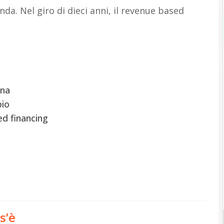
da. Nel giro di dieci anni, il revenue based
ona
pio
ed financing
s’è