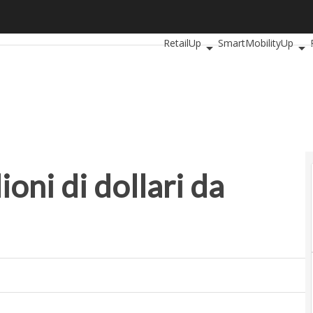
ni di dollari da United Ventures
Ultimi articoli
AutomotiveUp
B
RetailUp
SmartMobilityUp
ioni di dollari da