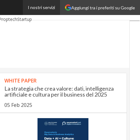
I nostri servizi
Aggiungi tra i preferiti su Google
ankingUp
InsuranceUp
Proptech
Startup
WHITE PAPER
La strategia che crea valore: dati, intelligenza
artificiale e cultura per il business del 2025
05 Feb 2025