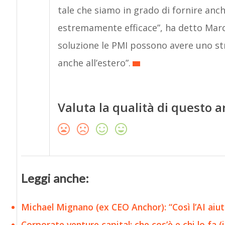
tale che siamo in grado di fornire anc
estremamente efficace”, ha detto Marco
soluzione le PMI possono avere uno str
anche all’estero”.
Valuta la qualità di questo a
Leggi anche:
Michael Mignano (ex CEO Anchor): “Così l’AI aiut
Corporate venture capital: che cos’è e chi lo fa (in