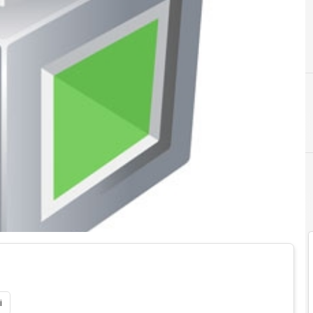
I
Invest
i