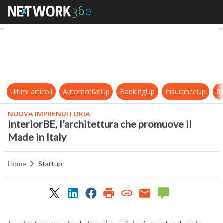
InteriorBE, l’architettura che prom
Ultimi articoli
AutomotiveUp
BankingUp
InsuranceUp
Re
NUOVA IMPRENDITORIA
InteriorBE, l’architettura che promuove il
Made in Italy
Home
Startup