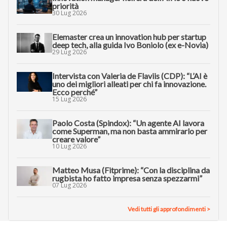
priorità
30 Lug 2026
Elemaster crea un innovation hub per startup
deep tech, alla guida Ivo Boniolo (ex e-Novia)
29 Lug 2026
Intervista con Valeria de Flaviis (CDP): “L’AI è
uno dei migliori alleati per chi fa innovazione.
Ecco perché”
15 Lug 2026
Paolo Costa (Spindox): “Un agente AI lavora
come Superman, ma non basta ammirarlo per
creare valore”
10 Lug 2026
Matteo Musa (Fitprime): “Con la disciplina da
rugbista ho fatto impresa senza spezzarmi”
07 Lug 2026
Vedi tutti gli approfondimenti >