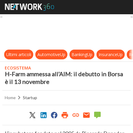
H-Farm ammessa all’AIM: il debutt
Ultimi articoli
AutomotiveUp
BankingUp
InsuranceUp
Re
ECOSISTEMA
H-Farm ammessa all’AIM: il debutto in Borsa
è il 13 novembre
Home
Startup