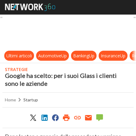
Google ha scelto: per i suoi Glass i 
Ultimi articoli
AutomotiveUp
BankingUp
InsuranceUp
Re
STRATEGIE
Google ha scelto: per i suoi Glass i clienti
sono le aziende
Home
Startup