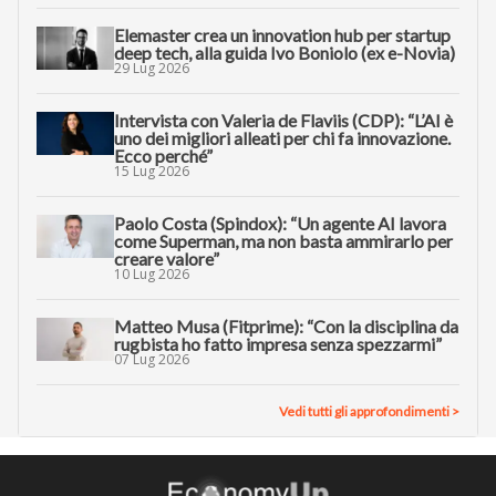
Elemaster crea un innovation hub per startup
deep tech, alla guida Ivo Boniolo (ex e-Novia)
29 Lug 2026
Intervista con Valeria de Flaviis (CDP): “L’AI è
uno dei migliori alleati per chi fa innovazione.
Ecco perché”
15 Lug 2026
Paolo Costa (Spindox): “Un agente AI lavora
come Superman, ma non basta ammirarlo per
creare valore”
10 Lug 2026
Matteo Musa (Fitprime): “Con la disciplina da
rugbista ho fatto impresa senza spezzarmi”
07 Lug 2026
Vedi tutti gli approfondimenti >