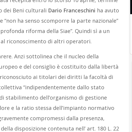
tata recepita entro lo scorso 10 aprile, termine
o dei Beni culturali
Dario Franceschini
ha avuto
he “non ha senso scomporre la parte nazionale”
 profonda riforma della Siae”. Quindi sì a un
 al riconoscimento di altri operatori.
ere. Anzi sottolinea che il nucleo della
opeo e del consiglio è costituito dalla libertà
riconosciuto ai titolari dei diritti la facoltà di
collettiva “indipendentemente dallo stato
di stabilimento dell’organismo di gestione
 valore e la ratio stessa dell’impianto normativo
o gravemente compromessi dalla presenza,
della disposizione contenuta nell’ art. 180 L. 22