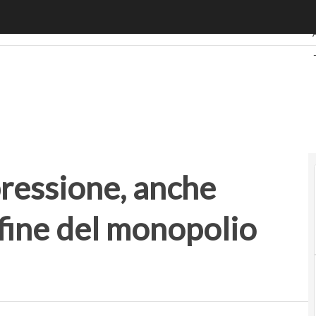
ssione, anche l’Antitrust chiede la fine del monopolio Siae
pressione, anche
a fine del monopolio