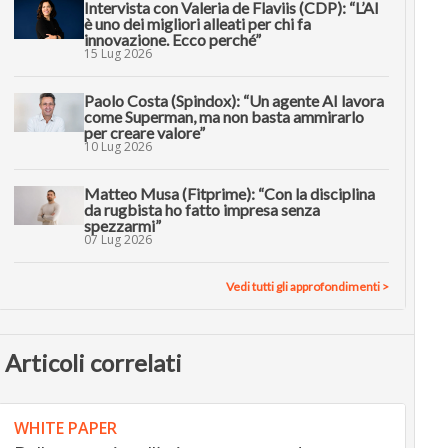
Intervista con Valeria de Flaviis (CDP): “L’AI
è uno dei migliori alleati per chi fa
innovazione. Ecco perché”
15 Lug 2026
Paolo Costa (Spindox): “Un agente AI lavora
come Superman, ma non basta ammirarlo
per creare valore”
10 Lug 2026
Matteo Musa (Fitprime): “Con la disciplina
da rugbista ho fatto impresa senza
spezzarmi”
07 Lug 2026
Vedi tutti gli approfondimenti >
Articoli correlati
WHITE PAPER