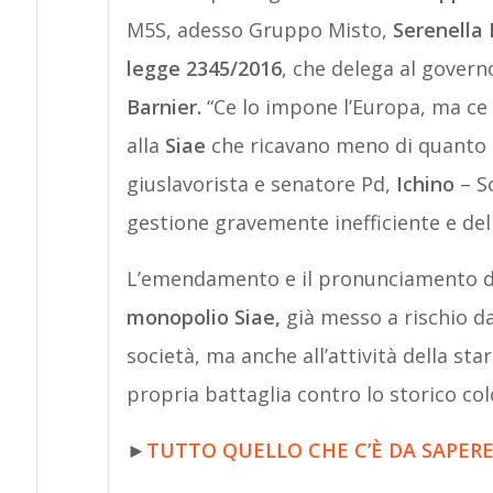
M5S, adesso Gruppo Misto,
Serenella 
legge 2345/2016
, che delega al govern
Barnier.
“Ce lo impone l’Europa, ma ce l
alla
Siae
che ricavano meno di quanto c
giuslavorista e senatore Pd,
Ichino
– So
gestione gravemente inefficiente e del
L’emendamento e il pronunciamento del
monopolio Siae,
già messo a rischio da
società, ma anche all’attività della st
propria battaglia contro lo storico col
►
TUTTO QUELLO CHE C’
È
DA SAPERE