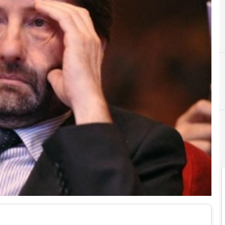
D
Davide D'Atri