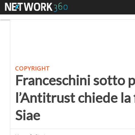
Menu
Franceschini sotto pre
COPYRIGHT
Franceschini sotto 
l’Antitrust chiede l
Siae