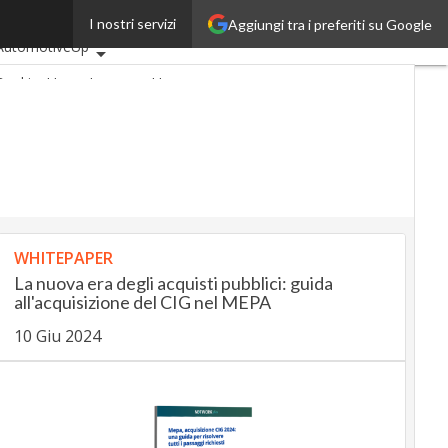
I nostri servizi
Aggiungi tra i preferiti su Google
Ultimi articoli
AutomotiveUp
BankingUp
InsuranceUp
RetailUp
SmartMobilityUp
Proptech
Startup
WHITEPAPER
La nuova era degli acquisti pubblici: guida
all'acquisizione del CIG nel MEPA
10 Giu 2024