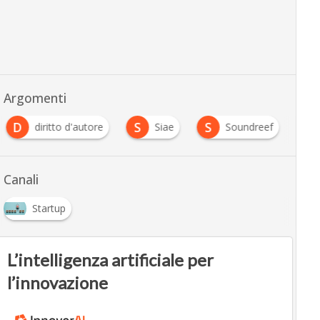
Argomenti
D
S
S
diritto d'autore
Siae
Soundreef
Canali
Startup
L’intelligenza artificiale per
l’innovazione