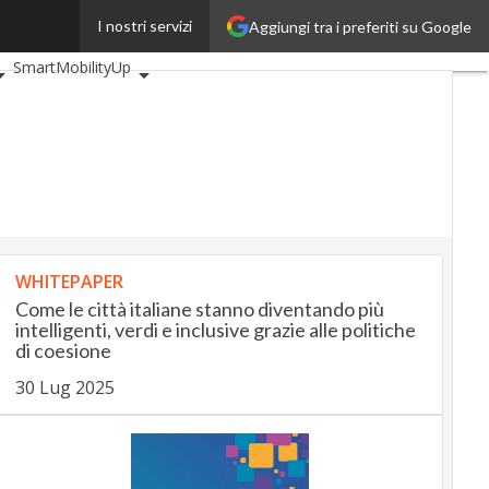
I nostri servizi
Aggiungi tra i preferiti su Google
veUp
BankingUp
SmartMobilityUp
WHITEPAPER
Come le città italiane stanno diventando più
intelligenti, verdi e inclusive grazie alle politiche
di coesione
30 Lug 2025