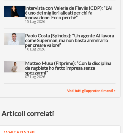
Intervista con Valeria de Flaviis (CDP): “L’AI
è uno dei migliori alleati per chi fa
innovazione. Ecco perché”
15 Lug 2026
Paolo Costa (Spindox): “Un agente AI lavora
come Superman, ma non basta ammirarlo
per creare valore”
10 Lug 2026
Matteo Musa (Fitprime): “Con la disciplina
da rugbista ho fatto impresa senza
spezzarmi”
07 Lug 2026
Vedi tutti gli approfondimenti >
Articoli correlati
WHITE PAPER