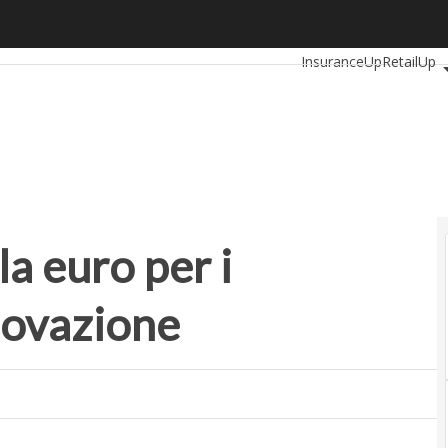
euro per i protagonisti dell’innovazione
Ultimi articoli
Automoti
InsuranceUp
RetailUp
Proptech
Startup
a euro per i
nnovazione