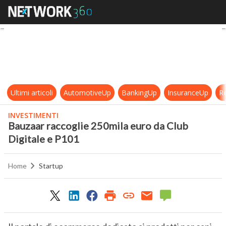
Bauzaar raccoglie 250mila euro da
Ultimi articoli
AutomotiveUp
BankingUp
InsuranceUp
Re
INVESTIMENTI
Bauzaar raccoglie 250mila euro da Club
Digitale e P101
Home
Startup