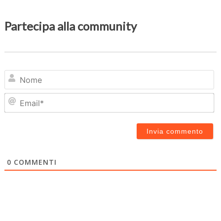
Partecipa alla community
N
Em
0
COMMENTI