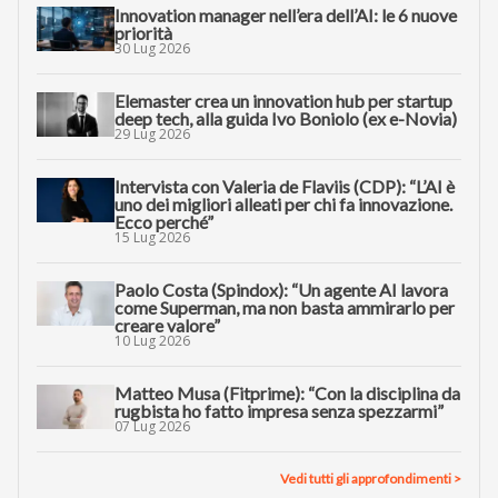
Innovation manager nell’era dell’AI: le 6 nuove
priorità
30 Lug 2026
Elemaster crea un innovation hub per startup
deep tech, alla guida Ivo Boniolo (ex e-Novia)
29 Lug 2026
Intervista con Valeria de Flaviis (CDP): “L’AI è
uno dei migliori alleati per chi fa innovazione.
Ecco perché”
15 Lug 2026
Paolo Costa (Spindox): “Un agente AI lavora
come Superman, ma non basta ammirarlo per
creare valore”
10 Lug 2026
Matteo Musa (Fitprime): “Con la disciplina da
rugbista ho fatto impresa senza spezzarmi”
07 Lug 2026
Vedi tutti gli approfondimenti >