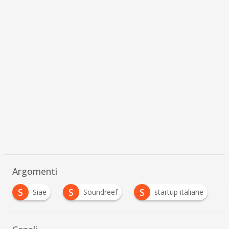
Argomenti
S
S
S
Siae
Soundreef
startup italiane