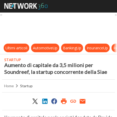
Aumento di capitale da 3,5 milioni 
Ultimi articoli
AutomotiveUp
BankingUp
InsuranceUp
Re
STARTUP
Aumento di capitale da 3,5 milioni per
Soundreef, la startup concorrente della Siae
Home
Startup