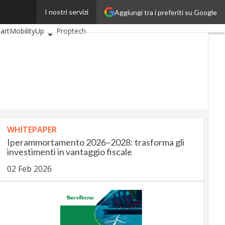
I nostri servizi
Aggiungi tra i preferiti su Google
BankingUp
artMobilityUp
Proptech
WHITEPAPER
Iperammortamento 2026–2028: trasforma gli
investimenti in vantaggio fiscale
02 Feb 2026