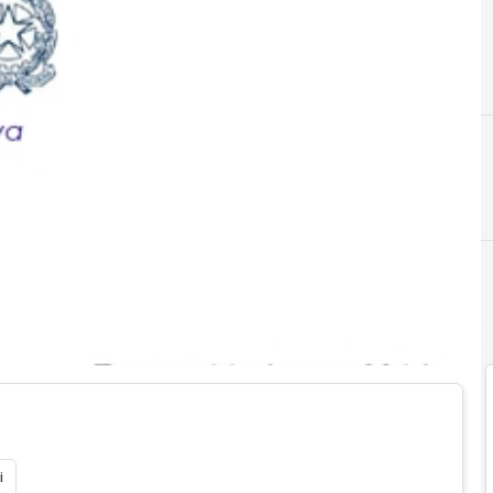
A
agenzia delle entrate
i