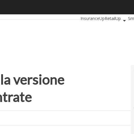
a versione dell’Agenzia delle Entrate
Ultimi articoli
AutomotiveUp
InsuranceUp
RetailUp
Sm
Startup
 la versione
ntrate