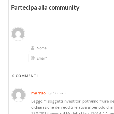
Partecipa alla community
0
COMMENTI
marruo
12 anni fa
Leggo: “I soggetti investitori potranno fruire del
dichiarazione dei redditi relativa al periodo di 
730/2014 ovvero il Modello Unico/2014. ” A me 