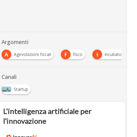
Argomenti
A
F
I
Agevolazioni fiscali
fisco
incubatori start
Canali
Startup
L’intelligenza artificiale per
l’innovazione