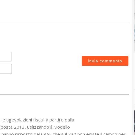
Nome
Email*
le agevolazioni fiscali a partire dalla
imposta 2013, utilizzando il Modello
hanno risposto dal CAAF che sul 730 non esiste il campo per