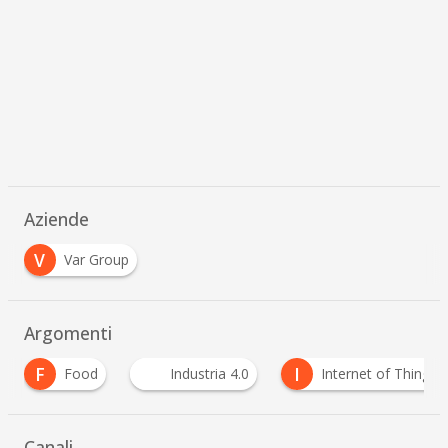
Aziende
V
Var Group
Argomenti
I
I
Industria 4.0
Internet of Things
IoT
Canali