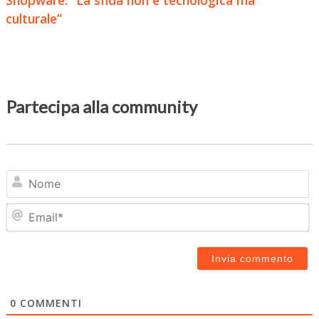
culturale”
Partecipa alla community
N
Em
0
COMMENTI