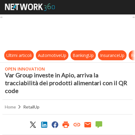
Var Group investe in Apio, arriva la
Ultimi articoli
AutomotiveUp
BankingUp
InsuranceUp
Re
OPEN INNOVATION
Var Group investe in Apio, arriva la
tracciabilità dei prodotti alimentari con il QR
code
Home
RetailUp