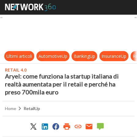
Aryel: come funziona la startup ita
Ultimi articoli
AutomotiveUp
BankingUp
InsuranceUp
Re
RETAIL 4.0
Aryel: come funziona la startup italiana di
realtà aumentata per il retail e perché ha
preso 700mila euro
Home
RetailUp