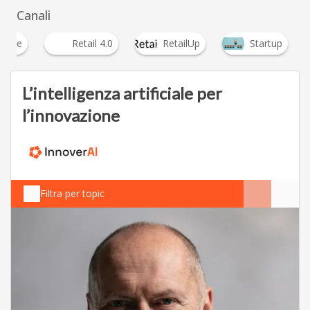
Canali
erce
Retail 4.0
RetailUp
Startup
L’intelligenza artificiale per
l’innovazione
Filtra per topic