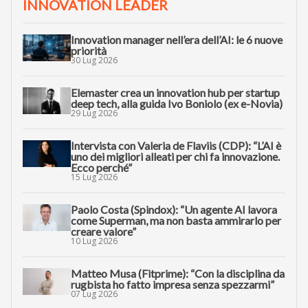
INNOVATION LEADER
Innovation manager nell’era dell’AI: le 6 nuove
priorità
30 Lug 2026
Elemaster crea un innovation hub per startup
deep tech, alla guida Ivo Boniolo (ex e-Novia)
29 Lug 2026
Intervista con Valeria de Flaviis (CDP): “L’AI è
uno dei migliori alleati per chi fa innovazione.
Ecco perché”
15 Lug 2026
Paolo Costa (Spindox): “Un agente AI lavora
come Superman, ma non basta ammirarlo per
creare valore”
10 Lug 2026
Matteo Musa (Fitprime): “Con la disciplina da
rugbista ho fatto impresa senza spezzarmi”
07 Lug 2026