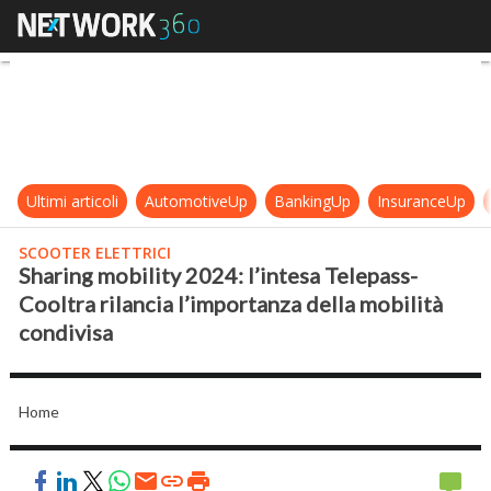
Sharing mobility 2024: l’intesa Tel
Ultimi articoli
AutomotiveUp
BankingUp
InsuranceUp
SCOOTER ELETTRICI
Sharing mobility 2024: l’intesa Telepass-
Cooltra rilancia l’importanza della mobilità
condivisa
Home