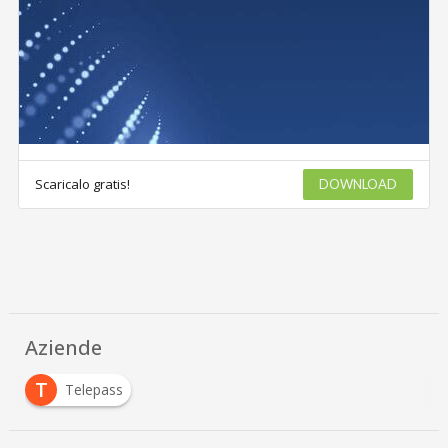
Scaricalo gratis!
DOWNLOAD
Aziende
T
Telepass