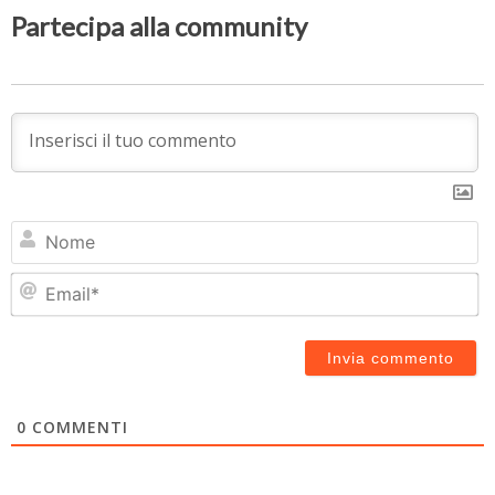
Partecipa alla community
N
Em
0
COMMENTI