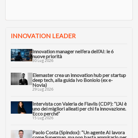
INNOVATION LEADER
Innovation manager nell’era dell’AI: le 6
nuove priorità
30 Lug 2026
Elemaster crea un innovation hub per startup
deep tech, alla guida Ivo Boniolo (ex e-
Novia)
29 Lug 2026
Intervista con Valeria de Flaviis (CDP): “L’AI è
uno dei migliori alleati per chi fa innovazione.
Ecco perché”
15 Lug 2026
Paolo Costa (Spindox): “Un agente AI lavora
come Superman, ma non basta ammirarlo per