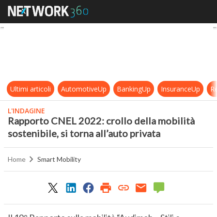
Rapporto CNEL 2022: crollo della mo
Ultimi articoli
AutomotiveUp
BankingUp
InsuranceUp
Re
L'INDAGINE
Rapporto CNEL 2022: crollo della mobilità
sostenibile, si torna all’auto privata
Home
Smart Mobility