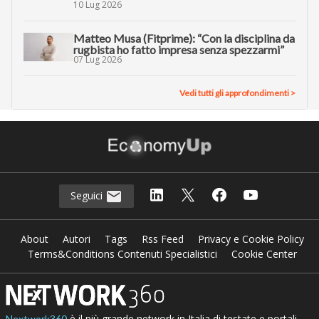
10 Lug 2026
Matteo Musa (Fitprime): “Con la disciplina da
rugbista ho fatto impresa senza spezzarmi”
07 Lug 2026
Vedi tutti gli approfondimenti >
Seguici
About
Autori
Tags
Rss Feed
Privacy e Cookie Policy
Terms&Conditions Contenuti Specialistici
Cookie Center
è il più grande network in Italia di testate e portali
Nextwork360