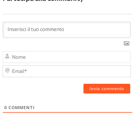
N
Em
0
COMMENTI