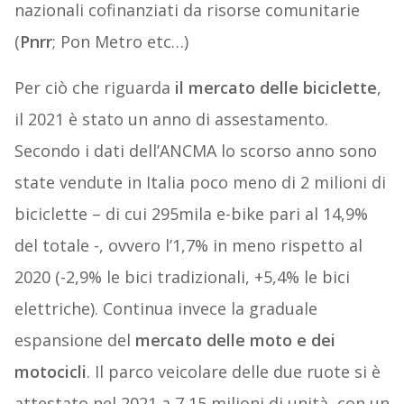
nazionali cofinanziati da risorse comunitarie
(
Pnrr
; Pon Metro etc…)
Per ciò che riguarda
il mercato delle biciclette
,
il 2021 è stato un anno di assestamento.
Secondo i dati dell’ANCMA lo scorso anno sono
state vendute in Italia poco meno di 2 milioni di
biciclette – di cui 295mila e-bike pari al 14,9%
del totale -, ovvero l’1,7% in meno rispetto al
2020 (-2,9% le bici tradizionali, +5,4% le bici
elettriche). Continua invece la graduale
espansione del
mercato delle moto e dei
motocicli
. Il parco veicolare delle due ruote si è
attestato nel 2021 a 7,15 milioni di unità, con un