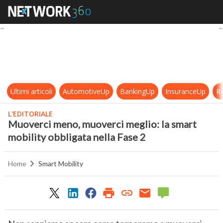
Muoverci meno, muoverci meglio: la
Ultimi articoli
AutomotiveUp
BankingUp
InsuranceUp
Re
L'EDITORIALE
Muoverci meno, muoverci meglio: la smart
mobility obbligata nella Fase 2
Home
Smart Mobility