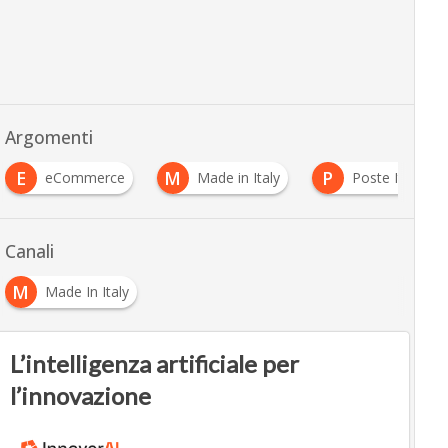
Argomenti
E
M
P
eCommerce
Made in Italy
Poste Italiane
Canali
M
Made In Italy
L’intelligenza artificiale per
l’innovazione