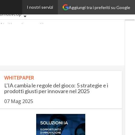
I nostri servizi
Aggiungi tra i preferiti su Google
mi articoli
tomotiveUp
nkingUp
InsuranceUp
ailUp
rtMobilityUp
Proptech
rtup
WHITEPAPER
L’IA cambia le regole del gioco: 5 strategie e i
prodotti giusti per innovare nel 2025
07 Mag 2025