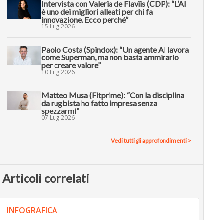
Intervista con Valeria de Flaviis (CDP): “L’AI
è uno dei migliori alleati per chi fa
innovazione. Ecco perché”
15 Lug 2026
Paolo Costa (Spindox): “Un agente AI lavora
come Superman, ma non basta ammirarlo
per creare valore”
10 Lug 2026
Matteo Musa (Fitprime): “Con la disciplina
da rugbista ho fatto impresa senza
spezzarmi”
07 Lug 2026
Vedi tutti gli approfondimenti >
Articoli correlati
INFOGRAFICA