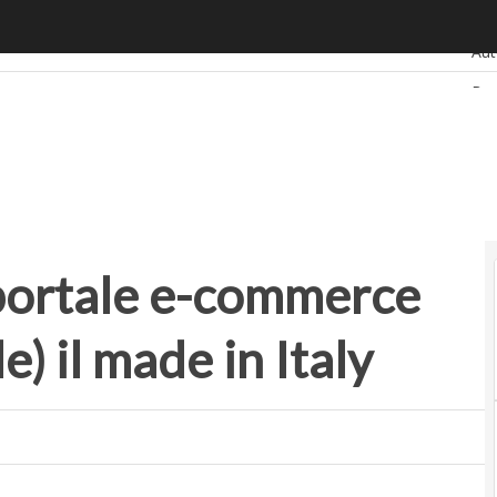
ortale e-commerce che racconta (e vende) il made in Italy
Ulti
Au
Ba
Ret
Sma
Sta
o portale e-commerce
) il made in Italy