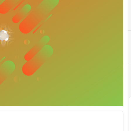
C
Confindustria