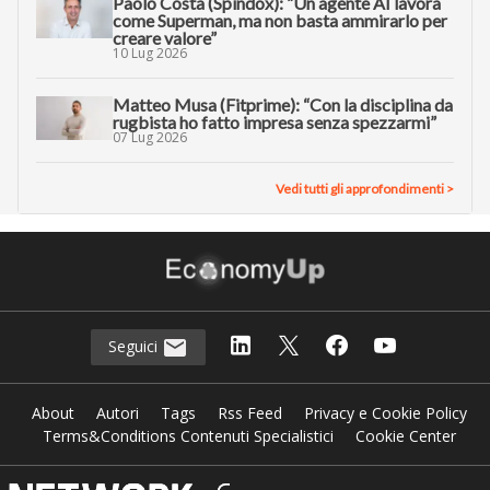
Paolo Costa (Spindox): “Un agente AI lavora
come Superman, ma non basta ammirarlo per
creare valore”
10 Lug 2026
Matteo Musa (Fitprime): “Con la disciplina da
rugbista ho fatto impresa senza spezzarmi”
07 Lug 2026
Vedi tutti gli approfondimenti >
Seguici
About
Autori
Tags
Rss Feed
Privacy e Cookie Policy
Terms&Conditions Contenuti Specialistici
Cookie Center