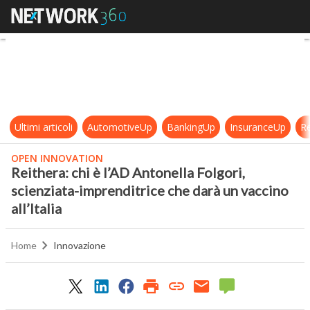
Reithera: chi è l’AD Antonella Folgo
Ultimi articoli
AutomotiveUp
BankingUp
InsuranceUp
Re
OPEN INNOVATION
Reithera: chi è l’AD Antonella Folgori,
scienziata-imprenditrice che darà un vaccino
all’Italia
Home
Innovazione