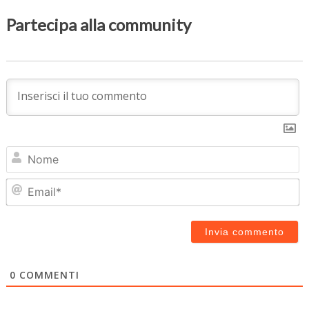
Partecipa alla community
N
Em
0
COMMENTI